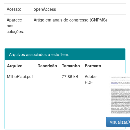
Acesso:
openAccess
Aparece
Artigo em anais de congresso (CNPMS)
nas
coleções:
Arquivos associados a este item:
Arquivo
Descrição
Tamanho
Formato
MilhoPiaui.pdf
77,86 kB
Adobe
PDF
Visualizar/