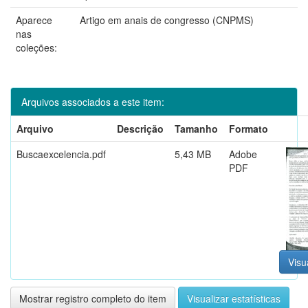
Aparece
Artigo em anais de congresso (CNPMS)
nas
coleções:
Arquivos associados a este item:
Arquivo
Descrição
Tamanho
Formato
Buscaexcelencia.pdf
5,43 MB
Adobe
PDF
Visu
Mostrar registro completo do item
Visualizar estatísticas