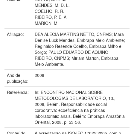
MENDES, M. D. L.
COELHO, R. R.
RIBEIRO, P. E. A.
MARION, M.
Afiliação:
DEA ALECIA MARTINS NETTO, CNPMS; Mara
Denise Luck Mendes, Embrapa Meio Ambiente;
Reginaldo Resende Coelho, Embrapa Milho e
Sorgo; PAULO EDUARDO DE AQUINO
RIBEIRO, CNPMS; Miriam Marion, Embrapa
Meio Ambiente.
Ano de
2008
publicação:
Referência:
In: ENCONTRO NACIONAL SOBRE
METODOLOGIAS DE LABORATÓRIO, 13.,
2008, Belém. Responsabilidade social
corporativa: ecoeficiência na práticas
laboratoriais: anais. Belém: Embrapa Amazônia
Oriental, 2008. p. 53-56.
Conteúdo:
A acreditação na ISO/IEC 17025:2005, com o