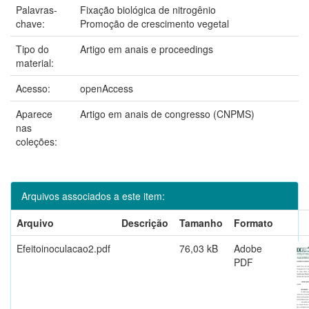
Palavras-
Fixação biológica de nitrogênio
chave:
Promoção de crescimento vegetal
Tipo do
Artigo em anais e proceedings
material:
Acesso:
openAccess
Aparece
Artigo em anais de congresso (CNPMS)
nas
coleções:
Arquivos associados a este item:
Arquivo
Descrição
Tamanho
Formato
Efeitoinoculacao2.pdf
76,03 kB
Adobe
PDF