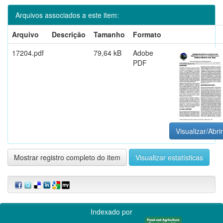
Arquivos associados a este item:
Arquivo
Descrição
Tamanho
Formato
17204.pdf
79,64 kB
Adobe
PDF
Visualizar/Abrir
Mostrar registro completo do item
Visualizar estatísticas
Indexado por