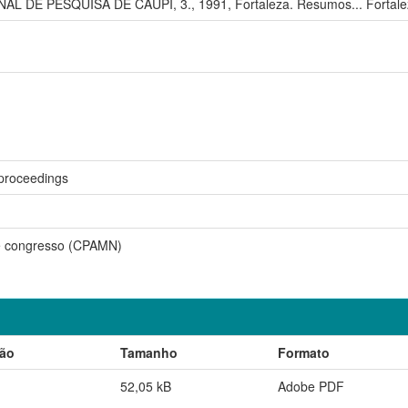
L DE PESQUISA DE CAUPI, 3., 1991, Fortaleza. Resumos... Fortalez
proceedings
 congresso (CPAMN)
ção
Tamanho
Formato
52,05 kB
Adobe PDF