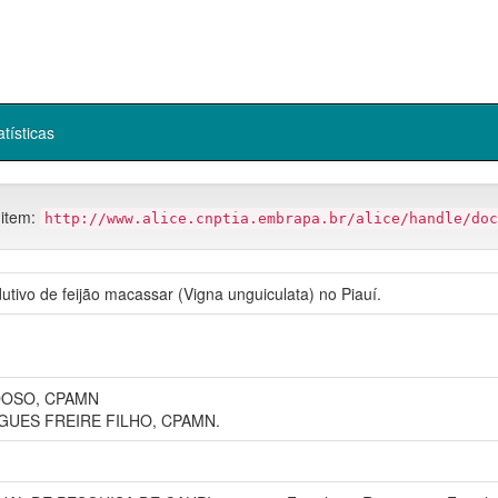
atísticas
 item:
http://www.alice.cnptia.embrapa.br/alice/handle/doc
ivo de feijão macassar (Vigna unguiculata) no Piauí.
DOSO, CPAMN
UES FREIRE FILHO, CPAMN.