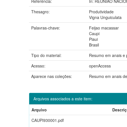
Referência:
In: REUNIAO NACIONA
Thesagro:
Produtividade
Vigna Unguiculata
Palavras-chave:
Feijao macassar
Caupi
Piaui
Brasil
Tipo do material:
Resumo em anais e 
Acesso:
openAccess
Aparece nas coleções:
Resumo em anais de
Arquivos associados a este item:
Arquivo
Descri
CAUPI930001.pdf