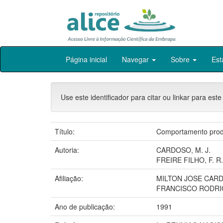
Skip
Página inicial
Navegar
Sobre
Est
navigation
Use este identificador para citar ou linkar para este
Título:
Comportamento produt
Autoria:
CARDOSO, M. J.
FREIRE FILHO, F. R.
Afiliação:
MILTON JOSE CAR
FRANCISCO RODRIG
Ano de publicação:
1991