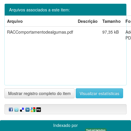
Arquivos associados a este item:
Arquivo
Descrição
Tamanho
Fo
RACComportamentodealgumas.pdf
97,35 kB
Ad
PD
Mostrar registro completo do item
Visualizar estatísticas
Indexado por