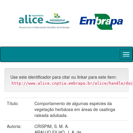
Skip
navigation
Use este identificador para citar ou linkar para este item:
http://www.alice.cnptia.embrapa.br/alice/handle/doc
Título:
Comportamento de algumas espécies da
vegetação herbácea em áreas de caatinga
raleada adubada.
Autoria:
CRISPIM, S. M. A.
ARAUJO FILHO, J. A. de