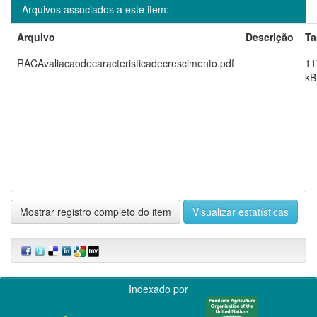
Arquivos associados a este item:
Arquivo
Descrição
T
RACAvaliacaodecaracteristicadecrescimento.pdf
11
kB
Mostrar registro completo do item
Visualizar estatísticas
Indexado por