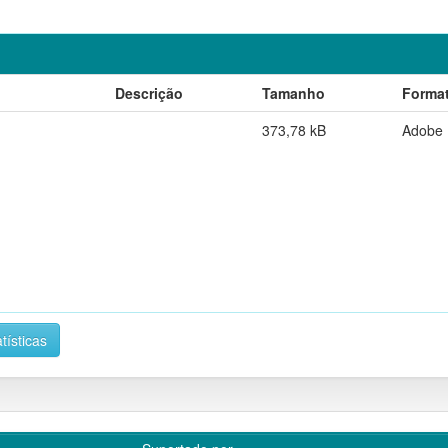
Descrição
Tamanho
Forma
373,78 kB
Adobe
tísticas