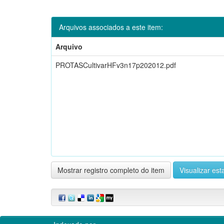
Arquivos associados a este item:
Arquivo
PROTASCultivarHFv3n17p202012.pdf
Mostrar registro completo do item
Visualizar esta