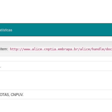
atísticas
 item:
http://www.alice.cnptia.embrapa.br/alice/handle/doc
.
OTAS, CNPUV.