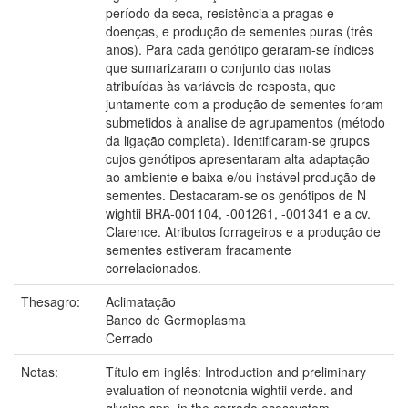
período da seca, resistência a pragas e
doenças, e produção de sementes puras (três
anos). Para cada genótipo geraram-se índices
que sumarizaram o conjunto das notas
atribuídas às variáveis de resposta, que
juntamente com a produção de sementes foram
submetidos à analise de agrupamentos (método
da ligação completa). Identificaram-se grupos
cujos genótipos apresentaram alta adaptação
ao ambiente e baixa e/ou instável produção de
sementes. Destacaram-se os genótipos de N
wightii BRA-001104, -001261, -001341 e a cv.
Clarence. Atributos forrageiros e a produção de
sementes estiveram fracamente
correlacionados.
Thesagro:
Aclimatação
Banco de Germoplasma
Cerrado
Notas:
Título em inglês: Introduction and preliminary
evaluation of neonotonia wightii verde. and
glycine spp. in the cerrado ecossystem.