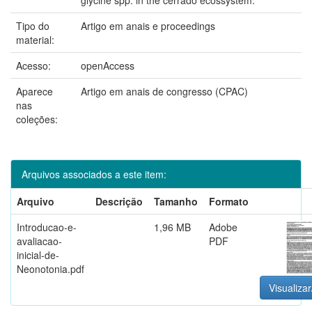
Tipo do
Artigo em anais e proceedings
material:
Acesso:
openAccess
Aparece
Artigo em anais de congresso (CPAC)
nas
coleções:
Arquivos associados a este item:
Arquivo
Descrição
Tamanho
Formato
Introducao-e-
1,96 MB
Adobe
avaliacao-
PDF
inicial-de-
Neonotonia.pdf
Visualizar