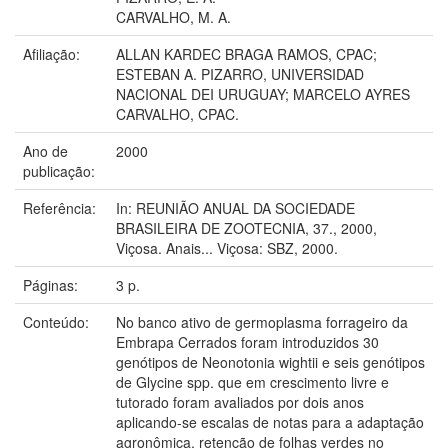
CARVALHO, M. A.
Afiliação:
ALLAN KARDEC BRAGA RAMOS, CPAC;
ESTEBAN A. PIZARRO, UNIVERSIDAD
NACIONAL DEI URUGUAY; MARCELO AYRES
CARVALHO, CPAC.
Ano de
2000
publicação:
Referência:
In: REUNIÃO ANUAL DA SOCIEDADE
BRASILEIRA DE ZOOTECNIA, 37., 2000,
Viçosa. Anais... Viçosa: SBZ, 2000.
Páginas:
3 p.
Conteúdo:
No banco ativo de germoplasma forrageiro da
Embrapa Cerrados foram introduzidos 30
genótipos de Neonotonia wightii e seis genótipos
de Glycine spp. que em crescimento livre e
tutorado foram avaliados por dois anos
aplicando-se escalas de notas para a adaptação
agronômica, retenção de folhas verdes no