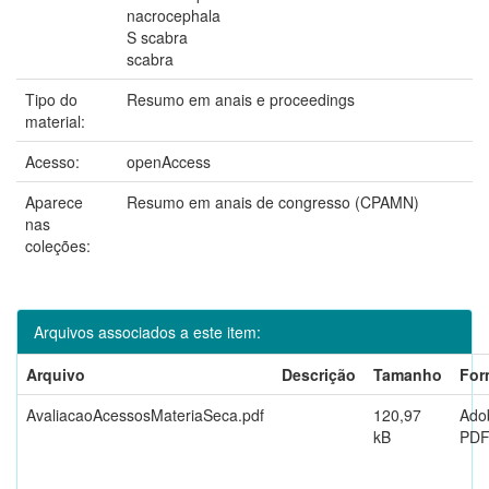
nacrocephala
S scabra
scabra
Tipo do
Resumo em anais e proceedings
material:
Acesso:
openAccess
Aparece
Resumo em anais de congresso (CPAMN)
nas
coleções:
Arquivos associados a este item:
Arquivo
Descrição
Tamanho
For
AvaliacaoAcessosMateriaSeca.pdf
120,97
Ado
kB
PD