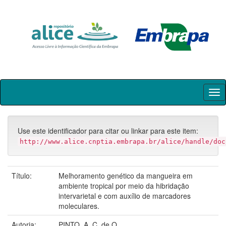
Skip
navigation
Use este identificador para citar ou linkar para este item:
http://www.alice.cnptia.embrapa.br/alice/handle/doc
Título:
Melhoramento genético da mangueira em
ambiente tropical por meio da hibridação
intervarietal e com auxílio de marcadores
moleculares.
Autoria:
PINTO, A. C. de Q.