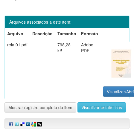
Arquivos associados a este item:
Arquivo
Descrição
Tamanho
Formato
relat01.pdf
798,28
Adobe
kB
PDF
Visualizar/Abri
Mostrar registro completo do item
Visualizar estatísticas