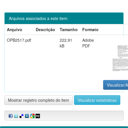
Arquivos associados a este item:
Arquivo
Descrição
Tamanho
Formato
OPB2517.pdf
222,91
Adobe
kB
PDF
Visualizar/A
Mostrar registro completo do item
Visualizar estatísticas