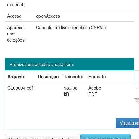
material:
Acesso:
openAccess
Aparece
Capítulo em livro científico (CNPAT)
nas
coleções:
Arquivos associados a este item:
Arquivo
Descrição
Tamanho
Formato
CL09004.pdf
986,08
Adobe
kB
PDF
Visualizar