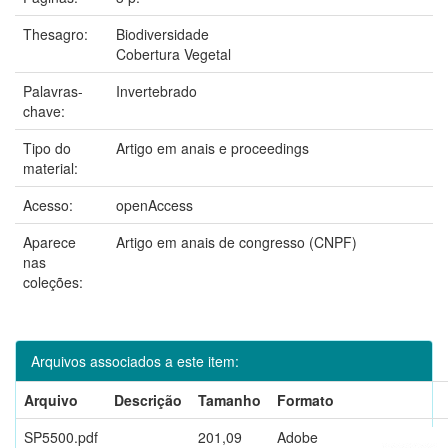
Thesagro:
Biodiversidade
Cobertura Vegetal
Palavras-
Invertebrado
chave:
Tipo do
Artigo em anais e proceedings
material:
Acesso:
openAccess
Aparece
Artigo em anais de congresso (CNPF)
nas
coleções:
Arquivos associados a este item:
Arquivo
Descrição
Tamanho
Formato
SP5500.pdf
201,09
Adobe