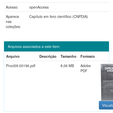
Acesso:
openAccess
Aparece
Capítulo em livro científico (CNPDIA)
nas
coleções:
Arquivos associados a este item:
Arquivo
Descrição
Tamanho
Formato
Proci09.00196.pdf
8,06 MB
Adobe
PDF
Visuali