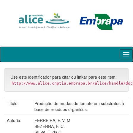
Skip
navigation
Use este identificador para citar ou linkar para este item:
http://www.alice.cnptia.embrapa.br/alice/handle/doc
Título:
Produção de mudas de tomate em substratos à
base de resíduos orgânicos.
Autoria:
FERREIRA, F. V. M.
BEZERRA, F. C.
SILVA, T. da C.