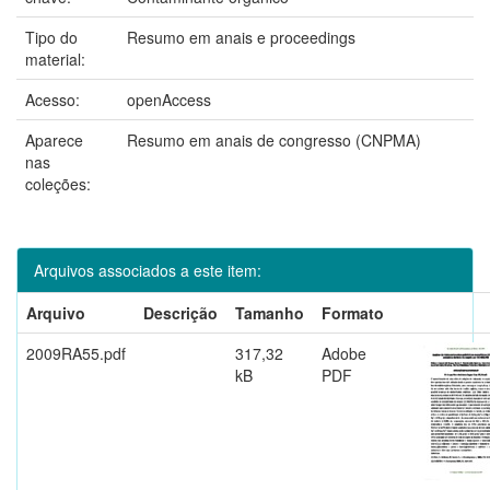
Tipo do
Resumo em anais e proceedings
material:
Acesso:
openAccess
Aparece
Resumo em anais de congresso (CNPMA)
nas
coleções:
Arquivos associados a este item:
Arquivo
Descrição
Tamanho
Formato
2009RA55.pdf
317,32
Adobe
kB
PDF