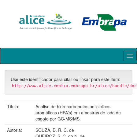
Skip
navigation
Use este identificador para citar ou linkar para este item:
http://www.alice.cnptia.embrapa.br/alice/handle/doc
Título:
Análise de hidrocarbonetos policíclicos
aromáticos (HPA's) em amostras de lodo de
esgoto por GC-MS/MS.
Autoria:
SOUZA, D. R. C. de
QUEIROZ, S. C. do N. de