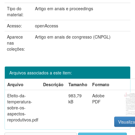
Tipo do
Artigo em anais e proceedings
material:
Acesso:
openAccess
Aparece
Artigo em anais de congresso (CNPGL)
nas
coleções:
Arquivos associados a este item:
Arquivo
Descrição
Tamanho
Formato
Efeito-da-
983,79
Adobe
temperatura-
kB
PDF
sobre-os-
aspectos-
reprodutivos.pdf
Visualiza