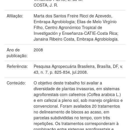
COSTA, J. R.
Afiliação:
Marta dos Santos Freire Ricci de Azevedo,
Embrapa Agrobiologia; Elias de Melo Virgínio
Filho, Centro Agronómico Tropical de
Investigación y Enseñanza-CATIE-Costa Rica;
Janaina Ribeiro Costa, Embrapa Agrobiologia.
Ano de
2008
publicação:
Referência:
Pesquisa Agropecuária Brasileira, Brasília, DF, v.
43, n. 7, p. 825-834, jul.2008.
Conteúdo:
O objetivo deste trabalho foi avaliar a
diversidade de plantas invasoras, em sistemas
agroflorestais com cafeeiros (Coffea arabica L.)
e em cafezal a pleno sol, sob manejo orgânico e
convencional. Foram avaliados 20 tratamentos
no delineamento de blocos ao acaso, em
parcelas subdivididas no tempo, com três
repetições. Os tratamentos corresponderam à
combinação entre sistemas agroflorestais e