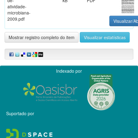
de-
kB
PDF
atividade-
microbiana-
2009.pdf
Visualizar/Ab
Mostrar registro completo do item
Visualizar estatísticas
Indexado por
Suportado por