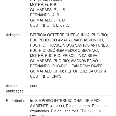
MOTHÉ, G. P. B.
GUIMARÃES, P. da S.
FERNANDO, A. B.
GUIMARÃES, J. R. D.
COUTINHO, H. L. da C.
Afiliação:
PATRICIA ÖSTERREICHER-CUNHA, PUC-RIO;
EURÍPEDES DO AMARAL VARGAS JUNIOR,
PUC-RIO; FRANKLIN DOS SANTOS ANTUNES,
PUC-RIO; GEÓRGIA PEIXOTO BECHARA
MOTHÉ, PUC-RIO; PRISCILLA DA SILVA
GUIMARÃES, PUC-RIO; AMANDA BAIÃO
FERNANDO, PUC-RIO; JEAN RÉMY DAVÉE
GUIMARÃES, UFRJ; HEITOR LUIZ DA COSTA
COUTINHO, CNPS.
Ano de
2009
publicação:
Referência:
In: SIMPÓSIO INTERNACIONAL DE MEIO
AMBIENTE, 4., 2009, Rio de Janeiro. Resumos
expandidos. Rio de Janeiro: UFRJ, 2009. p.
582-586.