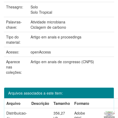
Thesagro:
Solo
Solo Tropical
Palavras-
Atividade microbiana
chave:
Ciclagem de carbono
Tipo do
Artigo em anais e proceedings
material:
Acesso:
openAccess
Aparece
Artigo em anais de congresso (CNPS)
nas
coleções:
Arquivos associados a este item:
Arquivo
Descrição
Tamanho
Formato
Distribuicao-
356,27
Adobe