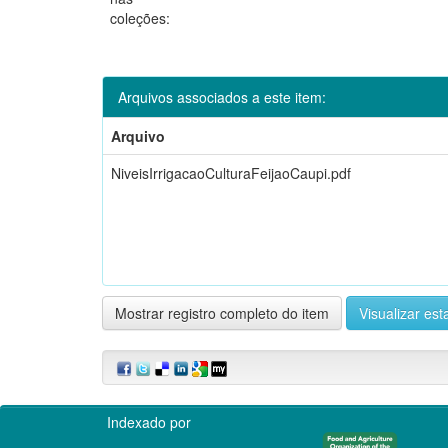
coleções:
Arquivos associados a este item:
Arquivo
NiveisIrrigacaoCulturaFeijaoCaupi.pdf
Mostrar registro completo do item
Visualizar esta
Indexado por