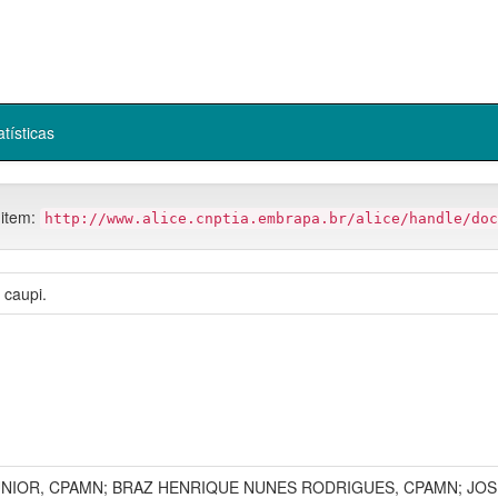
atísticas
 item:
http://www.alice.cnptia.embrapa.br/alice/handle/doc
 caupi.
IOR, CPAMN; BRAZ HENRIQUE NUNES RODRIGUES, CPAMN; JOSÉ 