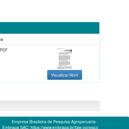
to
 PDF
Visualizar/Abrir
Empresa Brasileira de Pesquisa Agropecuária -
Embrapa
SAC:
https://www.embrapa.br/fale-conosco