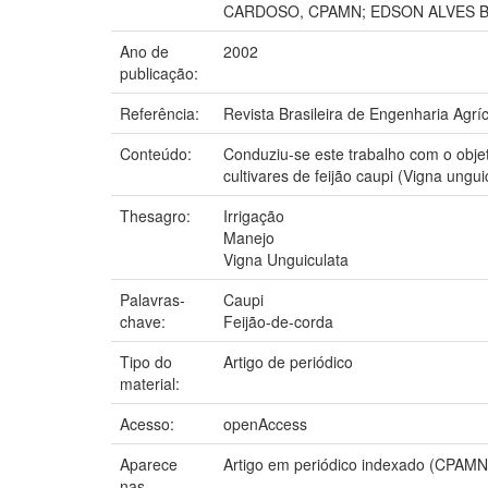
CARDOSO, CPAMN; EDSON ALVES B
Ano de
2002
publicação:
Referência:
Revista Brasileira de Engenharia Agríco
Conteúdo:
Conduziu-se este trabalho com o objet
cultivares de feijão caupi (Vigna ungu
Thesagro:
Irrigação
Manejo
Vigna Unguiculata
Palavras-
Caupi
chave:
Feijão-de-corda
Tipo do
Artigo de periódico
material:
Acesso:
openAccess
Aparece
Artigo em periódico indexado (CPAMN
nas