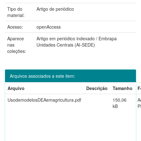
Tipo do
Artigo de periódico
material:
Acesso:
openAccess
Aparece
Artigo em periódico indexado / Embrapa
nas
Unidades Centrais (AI-SEDE)
coleções:
Arquivos associados a este item:
Arquivo
Descrição
Tamanho
F
UsodemodelosDEAemagricultura.pdf
150,06
A
kB
P