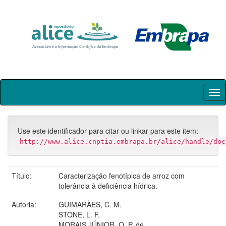
Skip
navigation
Use este identificador para citar ou linkar para este item:
http://www.alice.cnptia.embrapa.br/alice/handle/doc
Título:
Caracterização fenotípica de arroz com
tolerância à deficiência hídrica.
Autoria:
GUIMARÃES, C. M.
STONE, L. F.
MORAIS JÚNIOR, O. P. de