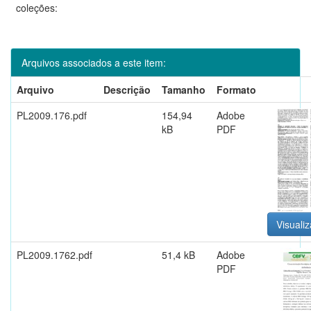
coleções:
Arquivos associados a este item:
Arquivo
Descrição
Tamanho
Formato
PL2009.176.pdf
154,94
Adobe
kB
PDF
Visualiz
PL2009.1762.pdf
51,4 kB
Adobe
PDF