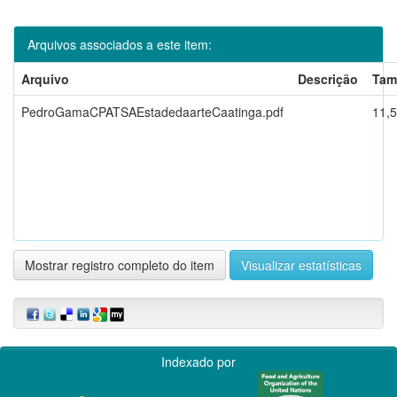
Arquivos associados a este item:
Arquivo
Descrição
Tam
PedroGamaCPATSAEstadedaarteCaatinga.pdf
11,
Mostrar registro completo do item
Visualizar estatísticas
Indexado por