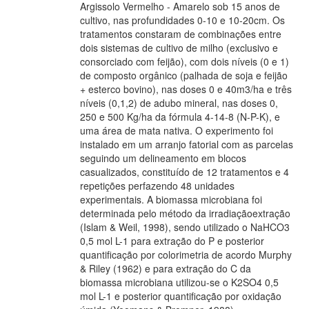
Argissolo Vermelho - Amarelo sob 15 anos de
cultivo, nas profundidades 0-10 e 10-20cm. Os
tratamentos constaram de combinações entre
dois sistemas de cultivo de milho (exclusivo e
consorciado com feijão), com dois níveis (0 e 1)
de composto orgânico (palhada de soja e feijão
+ esterco bovino), nas doses 0 e 40m3/ha e três
níveis (0,1,2) de adubo mineral, nas doses 0,
250 e 500 Kg/ha da fórmula 4-14-8 (N-P-K), e
uma área de mata nativa. O experimento foi
instalado em um arranjo fatorial com as parcelas
seguindo um delineamento em blocos
casualizados, constituído de 12 tratamentos e 4
repetições perfazendo 48 unidades
experimentais. A biomassa microbiana foi
determinada pelo método da irradiaçãoextração
(Islam & Weil, 1998), sendo utilizado o NaHCO3
0,5 mol L-1 para extração do P e posterior
quantificação por colorimetria de acordo Murphy
& Riley (1962) e para extração do C da
biomassa microbiana utilizou-se o K2SO4 0,5
mol L-1 e posterior quantificação por oxidação