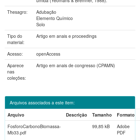
úmida (Yeomans & Bremner, 1988).
Thesagro:
Adubação
Elemento Químico
Solo
Tipo do
Artigo em anais e proceedings
material:
Acesso:
openAccess
Aparece
Artigo em anais de congresso (CPAMN)
nas
coleções:
Arquivos associados a este item:
Arquivo
Descrição
Tamanho
Formato
FosforoCarbonoBiomassa-
99,85 kB
Adobe
Mb33.pdf
PDF