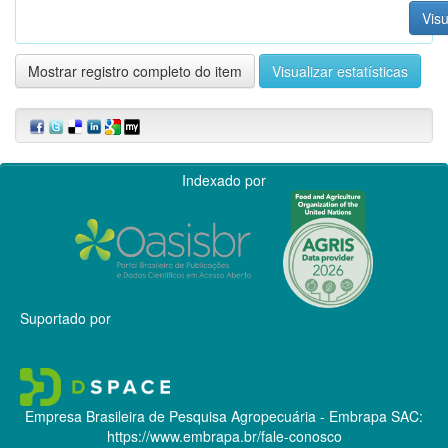
Visu
Mostrar registro completo do item
Visualizar estatísticas
Indexado por
Suportado por
Empresa Brasileira de Pesquisa Agropecuária - Embrapa
SAC:
https://www.embrapa.br/fale-conosco