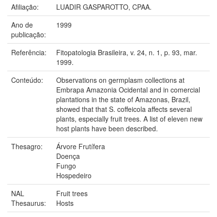
Afiliação:
LUADIR GASPAROTTO, CPAA.
Ano de
1999
publicação:
Referência:
Fitopatologia Brasileira, v. 24, n. 1, p. 93, mar.
1999.
Conteúdo:
Observations on germplasm collections at
Embrapa Amazonia Ocidental and in comercial
plantations in the state of Amazonas, Brazil,
showed that that S. coffeicola affects several
plants, especially fruit trees. A list of eleven new
host plants have been described.
Thesagro:
Árvore Frutífera
Doença
Fungo
Hospedeiro
NAL
Fruit trees
Thesaurus:
Hosts