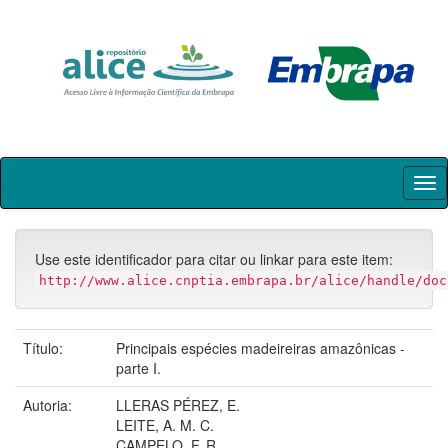
Skip
navigation
Use este identificador para citar ou linkar para este item:
http://www.alice.cnptia.embrapa.br/alice/handle/doc
Título:
Principais espécies madeireiras amazônicas -
parte I.
Autoria:
LLERAS PÉREZ, E.
LEITE, A. M. C.
CAMPELO, F. R.