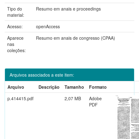
Tipo do
Resumo em anais e proceedings
material:
Acesso:
openAccess
Aparece
Resumo em anais de congresso (CPAA)
nas
coleções:
Arquivos associados a este item:
Arquivo
Descrição
Tamanho
Formato
p.414415.pdf
2,07 MB
Adobe
PDF