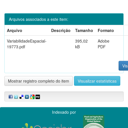
Arquivos associados a este item:
Arquivo
Descrição
Tamanho
Formato
VariabilidadeEspacial-
395,02
Adobe
19773.pdf
kB
PDF
Vis
Mostrar registro completo do item
Visualizar estatísticas
Indexado por