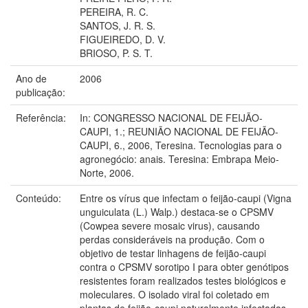
PEREIRA, R. C.
SANTOS, J. R. S.
FIGUEIREDO, D. V.
BRIOSO, P. S. T.
Ano de
2006
publicação:
Referência:
In: CONGRESSO NACIONAL DE FEIJÃO-
CAUPI, 1.; REUNIÃO NACIONAL DE FEIJÃO-
CAUPI, 6., 2006, Teresina. Tecnologias para o
agronegócio: anais. Teresina: Embrapa Meio-
Norte, 2006.
Conteúdo:
Entre os vírus que infectam o feijão-caupi (Vigna
unguiculata (L.) Walp.) destaca-se o CPSMV
(Cowpea severe mosaic virus), causando
perdas consideráveis na produção. Com o
objetivo de testar linhagens de feijão-caupi
contra o CPSMV sorotipo I para obter genótipos
resistentes foram realizados testes biológicos e
moleculares. O isolado viral foi coletado em
plantas de feijão-caupi naturalmente infectadas