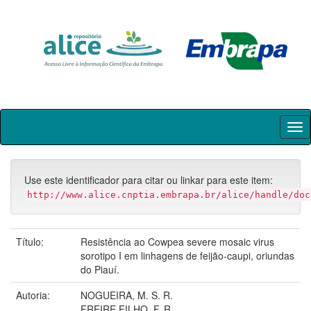
Skip
navigation
Use este identificador para citar ou linkar para este item:
http://www.alice.cnptia.embrapa.br/alice/handle/doc
Título:
Resistência ao Cowpea severe mosaic virus
sorotipo I em linhagens de feijão-caupi, oriundas
do Piauí.
Autoria:
NOGUEIRA, M. S. R.
FREIRE FILHO, F. R.