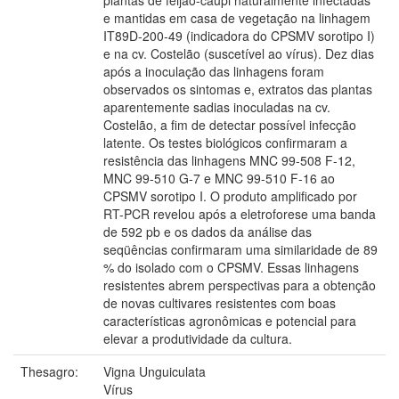
e mantidas em casa de vegetação na linhagem
IT89D-200-49 (indicadora do CPSMV sorotipo I)
e na cv. Costelão (suscetível ao vírus). Dez dias
após a inoculação das linhagens foram
observados os sintomas e, extratos das plantas
aparentemente sadias inoculadas na cv.
Costelão, a fim de detectar possível infecção
latente. Os testes biológicos confirmaram a
resistência das linhagens MNC 99-508 F-12,
MNC 99-510 G-7 e MNC 99-510 F-16 ao
CPSMV sorotipo I. O produto amplificado por
RT-PCR revelou após a eletroforese uma banda
de 592 pb e os dados da análise das
seqüências confirmaram uma similaridade de 89
% do isolado com o CPSMV. Essas linhagens
resistentes abrem perspectivas para a obtenção
de novas cultivares resistentes com boas
características agronômicas e potencial para
elevar a produtividade da cultura.
Thesagro:
Vigna Unguiculata
Vírus