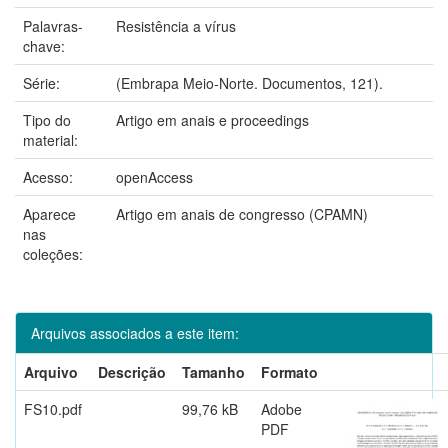
Palavras-
Resistência a vírus
chave:
Série:
(Embrapa Meio-Norte. Documentos, 121).
Tipo do
Artigo em anais e proceedings
material:
Acesso:
openAccess
Aparece
Artigo em anais de congresso (CPAMN)
nas
coleções:
Arquivos associados a este item:
Arquivo
Descrição
Tamanho
Formato
FS10.pdf
99,76 kB
Adobe
PDF