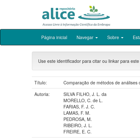
Skip
Página inicial
Navegar
Sobre
Est
navigation
Use este identificador para citar ou linkar para este
Título:
Comparação de métodos de análises d
Autoria:
SILVA FILHO, J. L. da
MORELLO, C. de L.
FARIAS, F. J. C.
LAMAS, F. M.
PEDROSA, M.
RIBEIRO, J. L.
FREIRE, E. C.