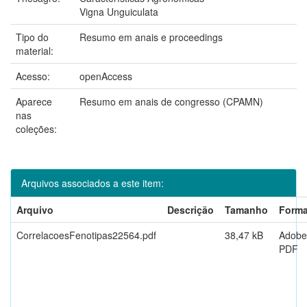
Vigna Unguiculata
Tipo do
Resumo em anais e proceedings
material:
Acesso:
openAccess
Aparece
Resumo em anais de congresso (CPAMN)
nas
coleções:
Arquivos associados a este item:
Arquivo
Descrição
Tamanho
Forma
CorrelacoesFenotipas22564.pdf
38,47 kB
Adobe
PDF