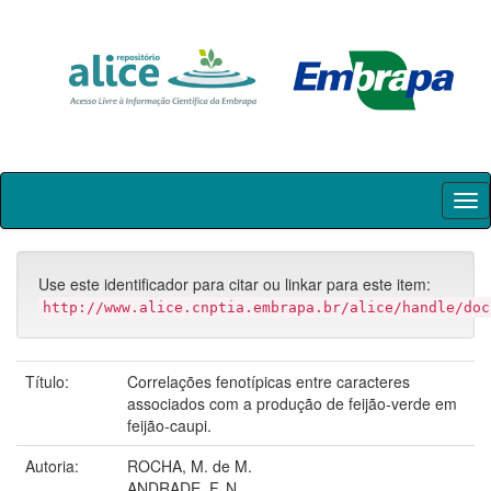
Skip
navigation
Use este identificador para citar ou linkar para este item:
http://www.alice.cnptia.embrapa.br/alice/handle/doc
Título:
Correlações fenotípicas entre caracteres
associados com a produção de feijão-verde em
feijão-caupi.
Autoria:
ROCHA, M. de M.
ANDRADE, F. N.