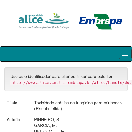
Skip
navigation
Use este identificador para citar ou linkar para este item:
http://www.alice.cnptia.embrapa.br/alice/handle/doc
Título:
Toxicidade crônica de fungicida para minhocas
(Eisenia fetida).
Autoria:
PINHEIRO, S.
GARCIA, M.
BRITO, M. T. de