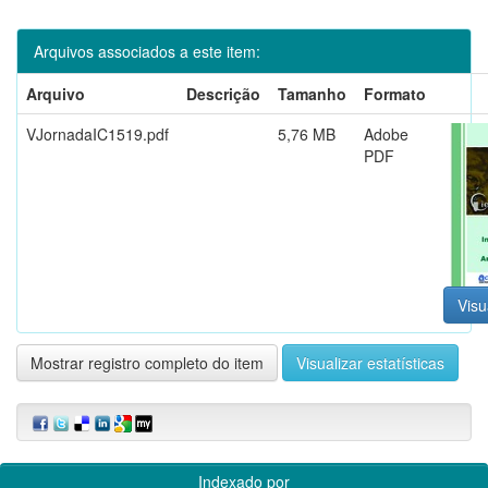
Arquivos associados a este item:
Arquivo
Descrição
Tamanho
Formato
VJornadaIC1519.pdf
5,76 MB
Adobe
PDF
Visu
Mostrar registro completo do item
Visualizar estatísticas
Indexado por