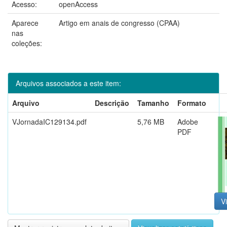
Acesso:
openAccess
Aparece
Artigo em anais de congresso (CPAA)
nas
coleções:
Arquivos associados a este item:
Arquivo
Descrição
Tamanho
Formato
VJornadaIC129134.pdf
5,76 MB
Adobe
PDF
Vi