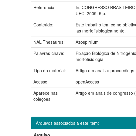
Referência:
In: CONGRESSO BRASILEIRO DE 
UFC, 2009. 5 p.
Conteúdo:
Este trabalho tem como objetivo
las morfofisiologicamente.
NAL Thesaurus:
Azospirillum
Palavras-chave:
Fixação Biológica de Nitrogêni
morfofisiologia
Tipo do material:
Artigo em anais e proceedings
Acesso:
openAccess
Aparece nas
Artigo em anais de congresso 
coleções:
Arquivos associados a este item:
Arquivo