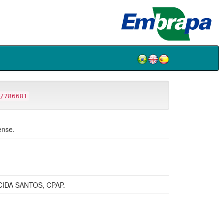
/786681
ense.
IDA SANTOS, CPAP.