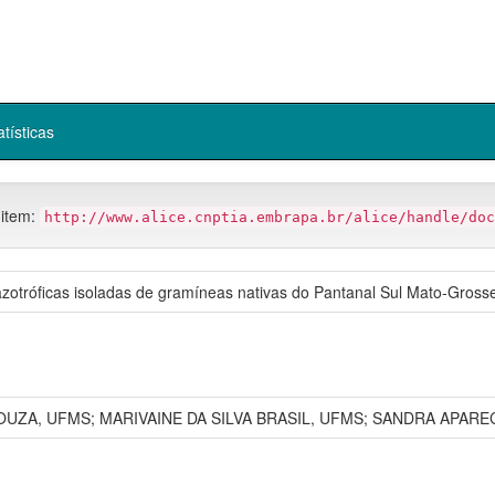
atísticas
 item:
http://www.alice.cnptia.embrapa.br/alice/handle/doc
azotróficas isoladas de gramíneas nativas do Pantanal Sul Mato-Gross
UZA, UFMS; MARIVAINE DA SILVA BRASIL, UFMS; SANDRA APAREC