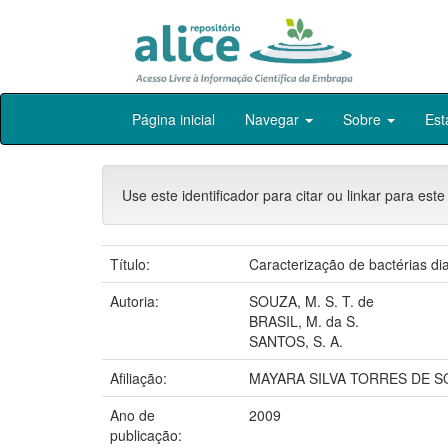
Skip
Página inicial
Navegar
Sobre
Est
navigation
Use este identificador para citar ou linkar para este
Título:
Caracterização de bactérias di
Autoria:
SOUZA, M. S. T. de
BRASIL, M. da S.
SANTOS, S. A.
Afiliação:
MAYARA SILVA TORRES DE SO
Ano de
2009
publicação: