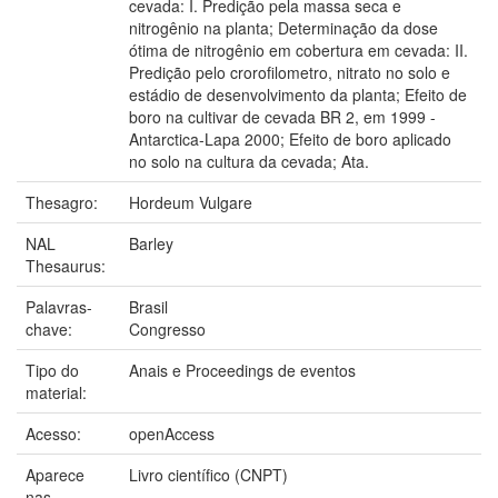
cevada: I. Predição pela massa seca e
nitrogênio na planta; Determinação da dose
ótima de nitrogênio em cobertura em cevada: II.
Predição pelo crorofilometro, nitrato no solo e
estádio de desenvolvimento da planta; Efeito de
boro na cultivar de cevada BR 2, em 1999 -
Antarctica-Lapa 2000; Efeito de boro aplicado
no solo na cultura da cevada; Ata.
Thesagro:
Hordeum Vulgare
NAL
Barley
Thesaurus:
Palavras-
Brasil
chave:
Congresso
Tipo do
Anais e Proceedings de eventos
material:
Acesso:
openAccess
Aparece
Livro científico (CNPT)
nas