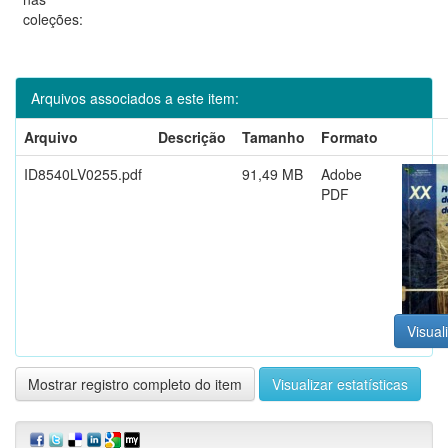
coleções:
Arquivos associados a este item:
Arquivo
Descrição
Tamanho
Formato
ID8540LV0255.pdf
91,49 MB
Adobe
PDF
Visual
Mostrar registro completo do item
Visualizar estatísticas