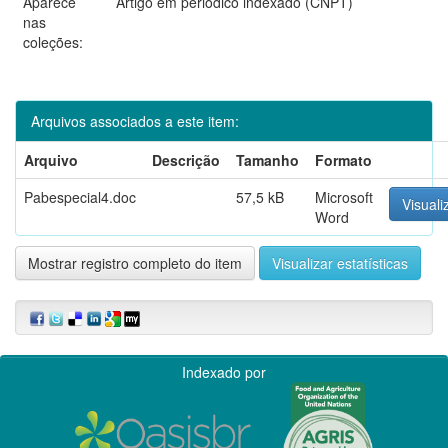
Aparece
Artigo em periódico indexado (CNPT)
nas
coleções:
Arquivos associados a este item:
Arquivo
Descrição
Tamanho
Formato
Pabespecial4.doc
57,5 kB
Microsoft
Visuali
Word
Mostrar registro completo do item
Visualizar estatísticas
Indexado por