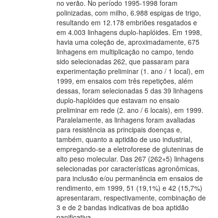
no verão. No período 1995-1998 foram
polinizadas, com milho, 6.988 espigas de trigo,
resultando em 12.178 embriões resgatados e
em 4.003 linhagens duplo-haplóides. Em 1998,
havia uma coleção de, aproximadamente, 675
linhagens em multiplicação no campo, tendo
sido selecionadas 262, que passaram para
experimentação preliminar (1. ano / 1 local), em
1999, em ensaios com três repetições, além
dessas, foram selecionadas 5 das 39 linhagens
duplo-haplóides que estavam no ensaio
preliminar em rede (2. ano / 6 locais), em 1999.
Paralelamente, as linhagens foram avaliadas
para resistência as principais doenças e,
também, quanto a aptidão de uso industrial,
empregando-se a eletroforese de gluteninas de
alto peso molecular. Das 267 (262+5) linhagens
selecionadas por características agronômicas,
para inclusão e/ou permanência em ensaios de
rendimento, em 1999, 51 (19,1%) e 42 (15,7%)
apresentaram, respectivamente, combinação de
3 e de 2 bandas indicativas de boa aptidão
panificativa.