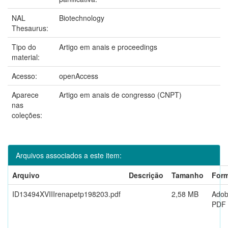
NAL
Biotechnology
Thesaurus:
Tipo do
Artigo em anais e proceedings
material:
Acesso:
openAccess
Aparece
Artigo em anais de congresso (CNPT)
nas
coleções:
Arquivos associados a este item:
Arquivo
Descrição
Tamanho
For
ID13494XVIIIrenapetp198203.pdf
2,58 MB
Ado
PDF