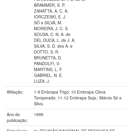
BRAMMER, S. P.
ZANATTA, A. C. A.
IORCZESKI, E. J.
SÓ e SILVA, M.
MOREIRA, J. C. S.
SOUSA, C. N. A. de
DEL DUCA, L. de J. A.
SILVA, S. D. dos A. e
DOTTO, S. R.
BRUNETTA, D.
PANDOLFI, V.
MARTINS, L. F.
GABRIEL, N. E.
LUZA, J.
Afiliação:
1-9 Embrapa Trigo; 10 Embrapa Clima
Temperado; 11-12 Embrapa Soja.; Márcio Só e
Silva.
Ano de
1999
publicação:
Referência:
In: REUNIÃO NACIONAL DE PESQUISA DE