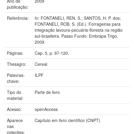
Ano de
2009
publicação:
Referência:
In: FONTANELI, REN. S.; SANTOS, H. P. dos;
FONTANELI, ROB. S. (Ed.). Forrageiras para
integração lavoura-pecuária-floresta na região
sul-brasileira. Passo Fundo: Embrapa Trigo,
2009.
Páginas:
Cap. 5, p. 97-120.
Thesagro:
Cereal
Palavras-
ILPF
chave:
Tipo do
Parte de livro
material:
Acesso:
openAccess
Aparece
Capítulo em livro científico (CNPT)
nas
coleções: