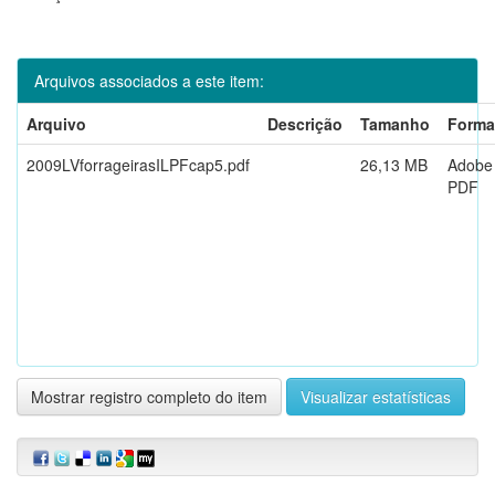
Arquivos associados a este item:
Arquivo
Descrição
Tamanho
Forma
2009LVforrageirasILPFcap5.pdf
26,13 MB
Adobe
PDF
Mostrar registro completo do item
Visualizar estatísticas