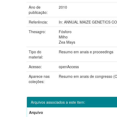
Ano de
2010
publicação:
Referência:
In: ANNUAL MAIZE GENETICS CONFERE
Thesagro:
Fósforo
Milho
Zea Mays
Tipo do
Resumo em anais e proceedings
material:
Acesso:
openAccess
Aparece nas
Resumo em anais de congresso 
coleções:
Arquivos associados a este item:
Arquivo