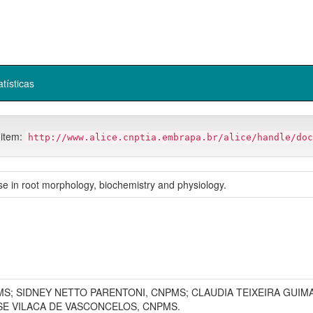
atísticas
 item:
http://www.alice.cnptia.embrapa.br/alice/handle/doc
e in root morphology, biochemistry and physiology.
MS; SIDNEY NETTO PARENTONI, CNPMS; CLAUDIA TEIXEIRA GUIM
SE VILACA DE VASCONCELOS, CNPMS.