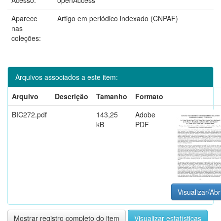
Aparece
Artigo em periódico indexado (CNPAF)
nas
coleções:
Arquivos associados a este item:
Arquivo
Descrição
Tamanho
Formato
BIC272.pdf
143,25
Adobe
kB
PDF
Visualizar/Abr
Mostrar registro completo do item
Visualizar estatísticas