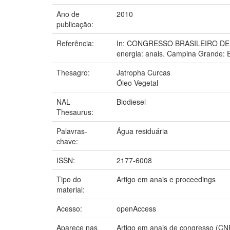
Ano de
2010
publicação:
Referência:
In: CONGRESSO BRASILEIRO DE M
energia: anais. Campina Grande:
Thesagro:
Jatropha Curcas
Óleo Vegetal
NAL
Biodiesel
Thesaurus:
Palavras-
Água residuária
chave:
ISSN:
2177-6008
Tipo do
Artigo em anais e proceedings
material:
Acesso:
openAccess
Aparece nas
Artigo em anais de congresso (CN