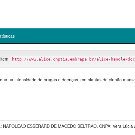
atísticas
 item:
http://www.alice.cnptia.embrapa.br/alice/handle/doc
mona na intensidade de pragas e doenças, em plantas de pinhão mans
ira; NAPOLEAO ESBERARD DE MACEDO BELTRAO, CNPA; Vera Lúcia Ant