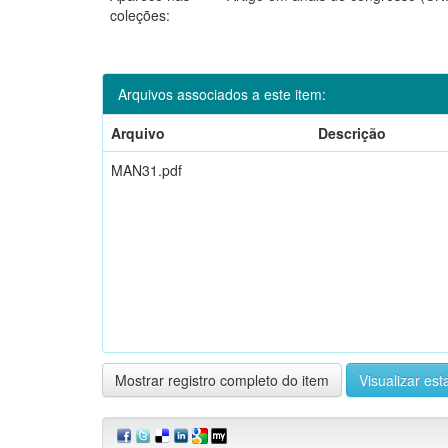
coleções:
Arquivos associados a este item:
Arquivo
Descrição
MAN31.pdf
Mostrar registro completo do item
Visualizar esta