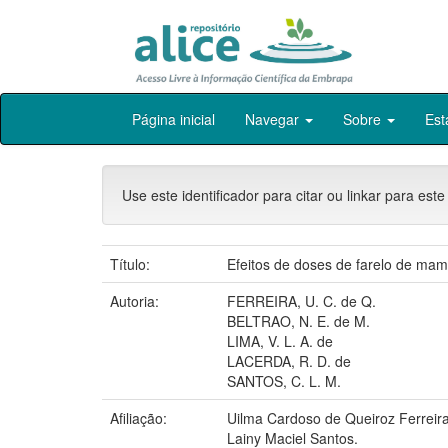
Skip
Página inicial
Navegar
Sobre
Est
navigation
Use este identificador para citar ou linkar para este
Título:
Efeitos de doses de farelo de ma
Autoria:
FERREIRA, U. C. de Q.
BELTRAO, N. E. de M.
LIMA, V. L. A. de
LACERDA, R. D. de
SANTOS, C. L. M.
Afiliação:
Uilma Cardoso de Queiroz Ferre
Lainy Maciel Santos.