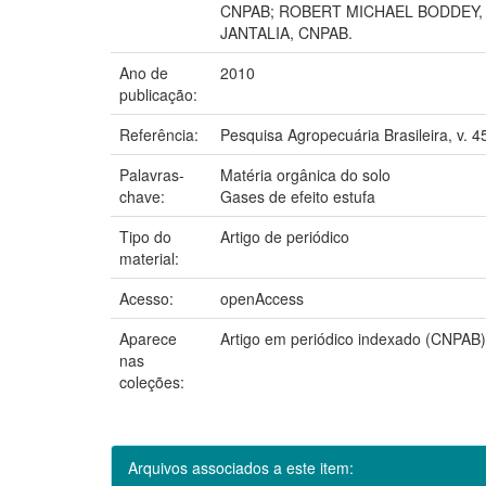
CNPAB; ROBERT MICHAEL BODDEY, 
JANTALIA, CNPAB.
Ano de
2010
publicação:
Referência:
Pesquisa Agropecuária Brasileira, v. 45
Palavras-
Matéria orgânica do solo
chave:
Gases de efeito estufa
Tipo do
Artigo de periódico
material:
Acesso:
openAccess
Aparece
Artigo em periódico indexado (CNPAB)
nas
coleções:
Arquivos associados a este item: