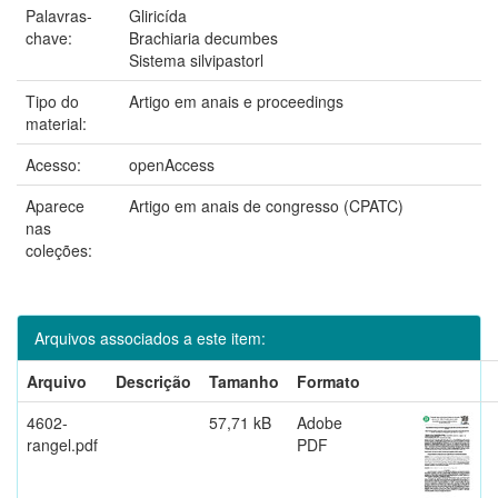
Palavras-
Gliricída
chave:
Brachiaria decumbes
Sistema silvipastorl
Tipo do
Artigo em anais e proceedings
material:
Acesso:
openAccess
Aparece
Artigo em anais de congresso (CPATC)
nas
coleções:
Arquivos associados a este item:
Arquivo
Descrição
Tamanho
Formato
4602-
57,71 kB
Adobe
rangel.pdf
PDF