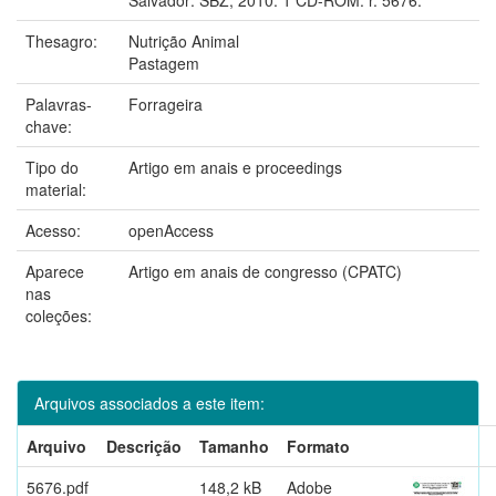
Thesagro:
Nutrição Animal
Pastagem
Palavras-
Forrageira
chave:
Tipo do
Artigo em anais e proceedings
material:
Acesso:
openAccess
Aparece
Artigo em anais de congresso (CPATC)
nas
coleções:
Arquivos associados a este item:
Arquivo
Descrição
Tamanho
Formato
5676.pdf
148,2 kB
Adobe