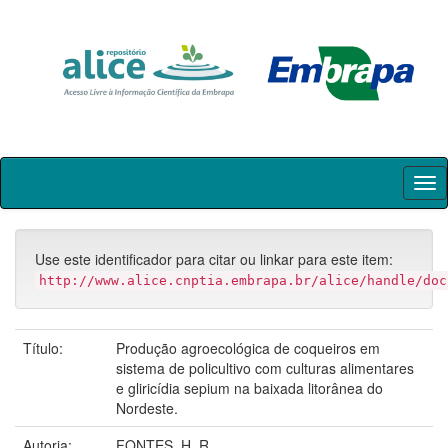
Skip
navigation
Use este identificador para citar ou linkar para este item:
http://www.alice.cnptia.embrapa.br/alice/handle/doc
Título:
Produção agroecológica de coqueiros em
sistema de policultivo com culturas alimentares
e gliricídia sepium na baixada litorânea do
Nordeste.
Autoria:
FONTES, H. R.