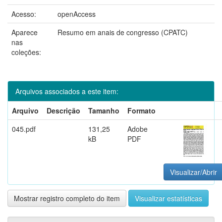
Acesso:
openAccess
Aparece
Resumo em anais de congresso (CPATC)
nas
coleções:
Arquivos associados a este item:
Arquivo
Descrição
Tamanho
Formato
045.pdf
131,25
Adobe
kB
PDF
Visualizar/Abrir
Mostrar registro completo do item
Visualizar estatísticas