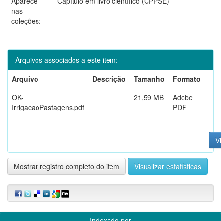
Aparece
Capítulo em livro científico (CPPSE)
nas
coleções:
Arquivos associados a este item:
Arquivo
Descrição
Tamanho
Formato
OK-
21,59 MB
Adobe
IrrigacaoPastagens.pdf
PDF
Vi
Mostrar registro completo do item
Visualizar estatísticas
Indexado por