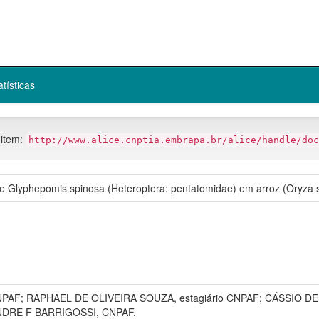
atísticas
 item:
http://www.alice.cnptia.embrapa.br/alice/handle/doc
e Glyphepomis spinosa (Heteroptera: pentatomidae) em arroz (Oryza sa
NPAF; RAPHAEL DE OLIVEIRA SOUZA, estagiário CNPAF; CÁSSIO DE
DRE F BARRIGOSSI, CNPAF.