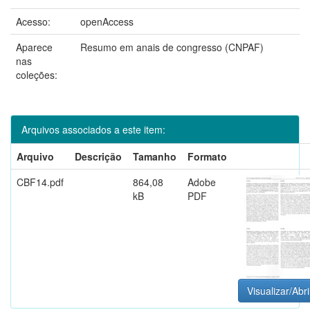
Acesso:
openAccess
Aparece
Resumo em anais de congresso (CNPAF)
nas
coleções:
Arquivos associados a este item:
Arquivo
Descrição
Tamanho
Formato
CBF14.pdf
864,08
Adobe
kB
PDF
Visualizar/Abri