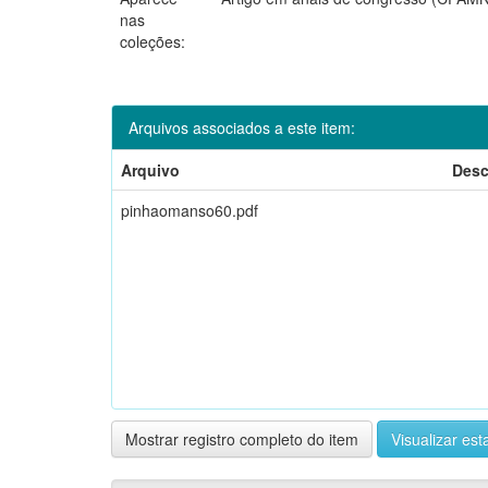
nas
coleções:
Arquivos associados a este item:
Arquivo
Desc
pinhaomanso60.pdf
Mostrar registro completo do item
Visualizar esta