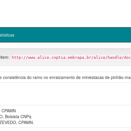
atísticas
 item:
http://www.alice.cnptia.embrapa.br/alice/handle/doc
 e consistência do ramo no enraizamento de miniestacas de pinhão-ma
, CPAMN
 Bolsista CNPq
ZEVEDO, CPAMN.