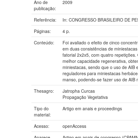
Ano de
2009
publicação:
Referência:
In: CONGRESSO BRASILEIRO DE PESQUI
Páginas:
4 p.
Conteúdo:
Foi avaliado o efeito de cinco concen
em duas consistências de miniestacas 
fatorial 2x2x5, com quatro repetições
melhor capacidade regenerativa, obten
miniestacas, sendo que o uso de AIB 
reguladores para miniestacas herbáce
manso, podendo-se fazer uso de AIB 
Thesagro:
Jatropha Curcas
Propagação Vegetativa
Tipo do
Artigo em anais e proceedings
material:
Acesso:
openAccess
Aparece
Artigo em anais de congresso (CPAMN