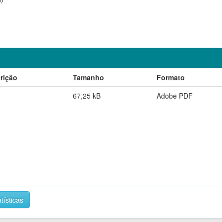
rição
Tamanho
Formato
67,25 kB
Adobe PDF
tísticas