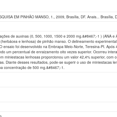
SA EM PINHÃO MANSO, 1., 2009, Brasília, DF. Anais... Brasília, D
trações de auxinas (0, 500, 1000, 1500 e 2000 mg.&#8467;-1 ) (ANA e 
(herbácea e lenhosa) de pinhão manso. O delineamento experimental ut
. O ensaio foi desenvolvido na Embrapa Meio-Norte, Teresina-PI. Após
do um percentual de enraizamento oito vezes superior. Ocorreu intera
em miniestacas lenhosas proporcionou um valor 42,4% superior, com o
as. Diante desses resultados, pode-se sugerir o uso de miniestacas l
na concentração de 500 mg.&#8467;-1.
)